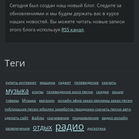
Сегодня был создан наш новый блог. Следите за
обновлениями и мы будем держать вас в курсе
наших новостей. Вы можете читать новые записи
этого блога используя
RSS канал
.
Теги
купить интернет
машина
гаджет
телевидение
скачать
музыка
клипы
телевидение кино песни
скидки
акции
товары
Музыка
магазин
онлайн эфир заказ рекламы заказ песен
публикация песен юбилеи заработок праздники скачать песни авто
сделать сайт
файлы
скачивание
поздравления
радио онлайн
радио
отдых
развлечения
дискотека