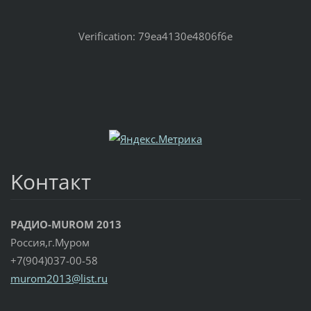
Verification: 79ea4130e4806f6e
Koнтакт
РАДИО-MUROM 2013
Россия,г.Муром
+7(904)037-00-58
murom201
3@list.r
u