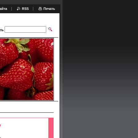
айта
RSS
Печать
ть
у