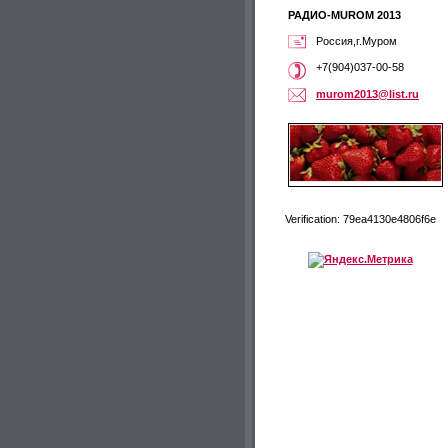
РАДИО-MUROM 2013
Россия,г.Муром
+7(904)037-00-58
murom201
3@list.r
u
Verification: 79ea4130e4806f6e