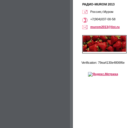
РАДИО-MUROM 2013
Россия,г.Муром
+7(904)037-00-58
murom201
3@list.r
u
Verification: 79ea4130e4806f6e