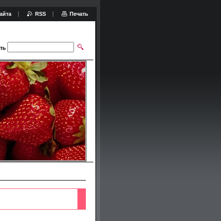
айта
RSS
Печать
ть