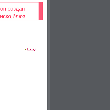
.он создан
иско,блюз
Назад