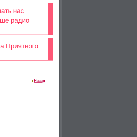
ать нас
аше радио
та.Приятного
Назад