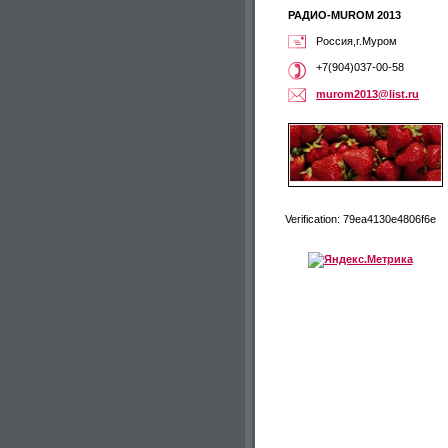
РАДИО-MUROM 2013
Россия,г.Муром
+7(904)037-00-58
murom201
3@list.r
u
Verification: 79ea4130e4806f6e