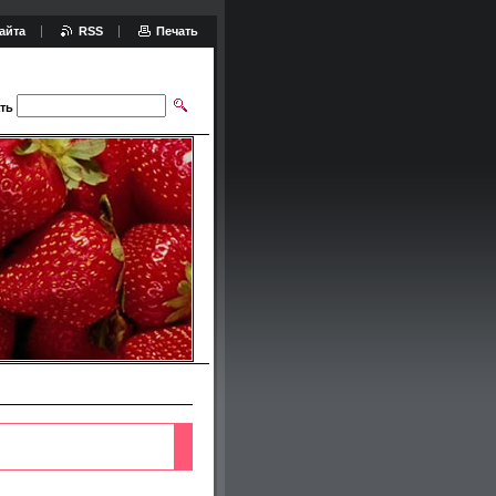
айта
RSS
Печать
ть